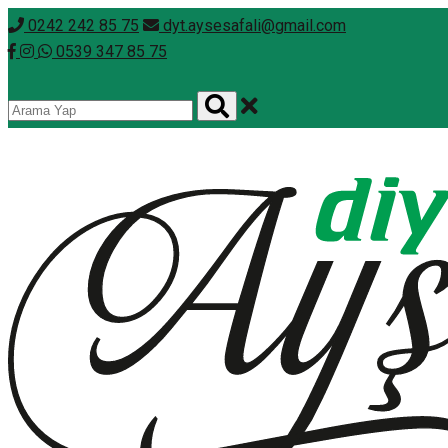
0242 242 85 75
dyt.aysesafali@gmail.com
0539 347 85 75