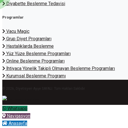
Diyabette Beslenme Tedavisi
Programlar
Vacu Magic
Grup Diyet Programları
Hastalıklarda Beslenme
Yüz Yüze Beslenme Programları
Online Beslenme Programları
İhtiyaca Yönelik Takipli Olmayan Beslenme Programları
Kurumsal Beslenme Programı
© 2026, Diyetisyen Ayşe SAFALI. Tüm Hakları Saklıdır.
Whatsapp
Navigasyon
Anasayfa